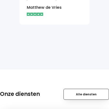
Bob v
Matthew de Vries
Onze diensten
Alle diensten