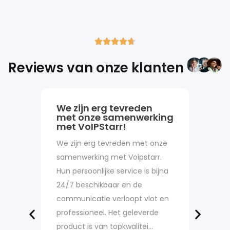





Reviews van onze klanten
We zijn erg tevreden
Goed
met onze samenwerking
Goede e
met VoIPStarr!
vragen 
We zijn erg tevreden met onze
website
samenwerking met Voipstarr.
minute
Hun persoonlijke service is bijna
uitgeb
24/7 beschikbaar en de
nummer
communicatie verloopt vlot en
en in 
professioneel. Het geleverde
Tha…
product is van topkwalitei…