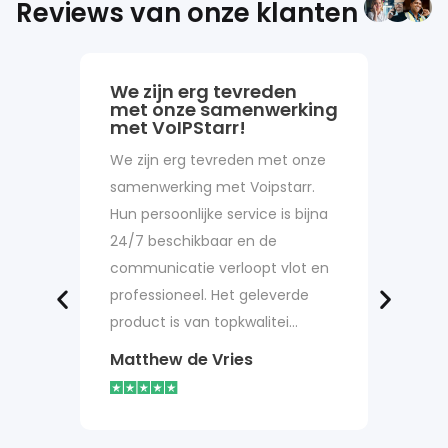
Reviews van onze klanten
We zijn erg tevreden
Goed
met onze samenwerking
Goede e
met VoIPStarr!
vragen 
We zijn erg tevreden met onze
website
samenwerking met Voipstarr.
minute
Hun persoonlijke service is bijna
uitgeb
24/7 beschikbaar en de
nummer
communicatie verloopt vlot en
en in 
professioneel. Het geleverde
Tha…
product is van topkwalitei…
Bob v
Matthew de Vries