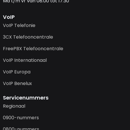
Ma t/m vr van 08:00 tot 17:30
VoIP
VoIP Telefonie
3CX Telefooncentrale
FreePBX Telefooncentrale
VoIP Internationaal
VoIP Europa
VoIP Benelux
Servicenummers
Regionaal
0900-nummers
0800-nummers