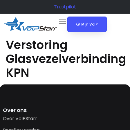
Trustpilot
Mijn VoIP
Verstoring
Glasvezelverbinding
KPN
Over ons
Over VoIPStarr