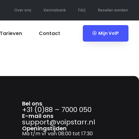
Over ons
Kennisbank
FAQ
Reseller worden
Tarieven
Contact
Mijn VoIP
Bel ons
+31 (0)88 – 7000 050
E-mail ons
support@­voipstarr.nl
Openingstijden
Ma t/m vr van 08:00 tot 17:30