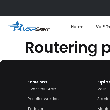
Home
VoIP T
Routering 
Over ons
Oplo
Over VoIPStarr
VoIP
Reseller worden
Servi
Tarieven
Mobiel