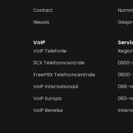
Contact
Numm
Nieuws
Gespr
VoIP
Serv
VoIP Telefonie
Regio
3CX Telefooncentrale
0900
FreePBX Telefooncentrale
0800
VoIP Internationaal
088-
VoIP Europa
085-
VoIP Benelux
Inter