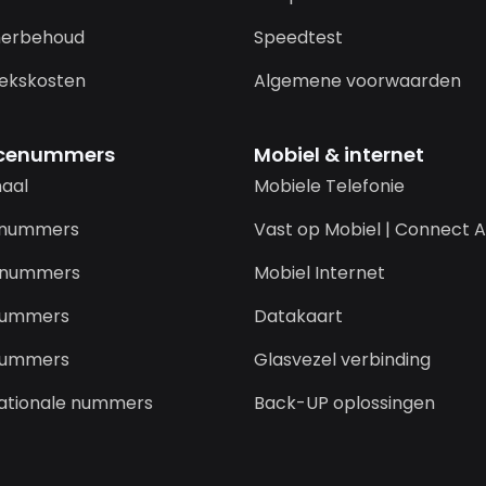
erbehoud
Speedtest
ekskosten
Algemene voorwaarden
icenummers
Mobiel & internet
naal
Mobiele Telefonie
-nummers
Vast op Mobiel | Connect A
-nummers
Mobiel Internet
nummers
Datakaart
nummers
Glasvezel verbinding
nationale nummers
Back-UP oplossingen