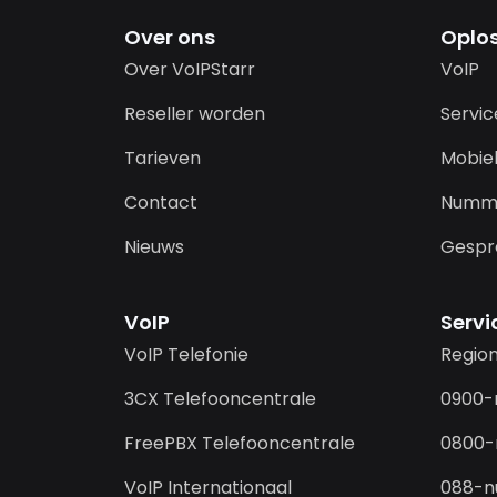
Over ons
Oplo
Over VoIPStarr
VoIP
Reseller worden
Servi
Tarieven
Mobiel
Contact
Numm
Nieuws
Gespr
VoIP
Serv
VoIP Telefonie
Regio
3CX Telefooncentrale
0900
FreePBX Telefooncentrale
0800
VoIP Internationaal
088-