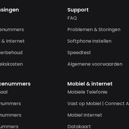
ssingen
Support
FAQ
cenummers
Problemen & Storingen
 & Internet
Softphone instellen
erbehoud
Speedtest
ekskosten
Algemene voorwaarden
icenummers
Mobiel & internet
naal
Mobiele Telefonie
-nummers
Vast op Mobiel | Connect A
-nummers
Mobiel Internet
nummers
Datakaart