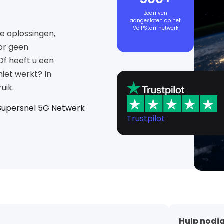
Bedrijven
aangesloten op het
VoIPStarr netwerk
e oplossingen,
oor geen
Of heeft u een
iet werkt? In
uik.
Supersnel 5G Netwerk
Trustpilot
Hulp nodig