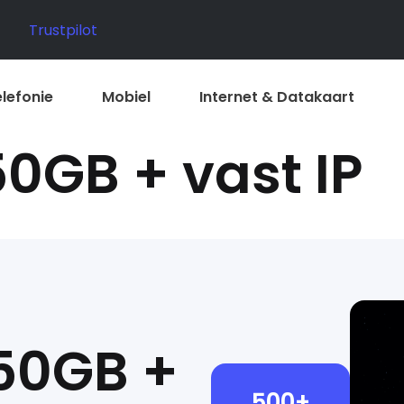
Trustpilot
elefonie
Mobiel
Internet & Datakaart
0GB + vast IP
50GB +
500+