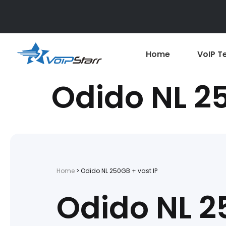
Home
VoIP T
Odido NL 25
Home
>
Odido NL 250GB + vast IP
Odido NL 2