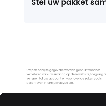
Stel uw pakket sa
Uw persoonlijke gegevens worden gebruikt voor het
verbeteren van uw ervaring op deze website, toegang t
verlenen tot uw account en voor overige zaken zoals
beschreven in ons
privacybeleid
.