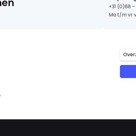
men
+31 (0)88 
Ma t/m vr v
Over
e