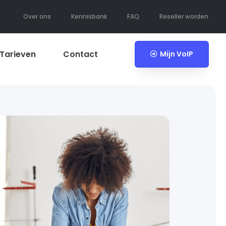
Over ons
Kennisbank
FAQ
Reseller worden
Tarieven
Contact
Mijn VoIP