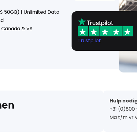
VS 50GB) | Unlimited Data
nd
e, Canada & VS
Trustpilot
Hulp nodig
men
+31 (0)800 
Ma t/m vr v