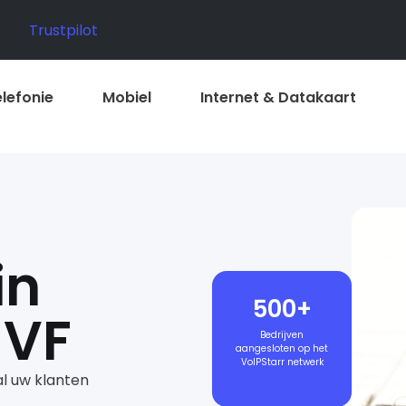
Trustpilot
elefonie
Mobiel
Internet & Datakaart
in
500+
 VF
Bedrijven
aangesloten op het
VoIPStarr netwerk
al uw klanten