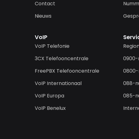
Contact
Numm
Nieuws
Gespr
VoIP
Serv
VoIP Telefonie
Regio
3CX Telefooncentrale
0900
FreePBX Telefooncentrale
0800
VoIP Internationaal
088-
VoIP Europa
085-
VoIP Benelux
Inter