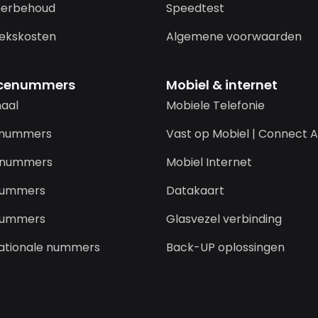
erbehoud
Speedtest
ekskosten
Algemene voorwaarden
icenummers
Mobiel & internet
naal
Mobiele Telefonie
-nummers
Vast op Mobiel | Connect A
-nummers
Mobiel Internet
nummers
Datakaart
nummers
Glasvezel verbinding
nationale nummers
Back-UP oplossingen