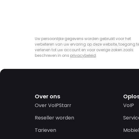
Uw persoonlijke gegevens worden gebruikt voor het
verbeteren van uw ervaring op deze website, toegang t
verlenen tot uw account en voor overige zaken zoals
beschreven in ons
privacybeleid
.
Over ons
Oplo
Over VoIPStarr
VoIP
Reseller worden
Servi
Tarieven
Mobiel