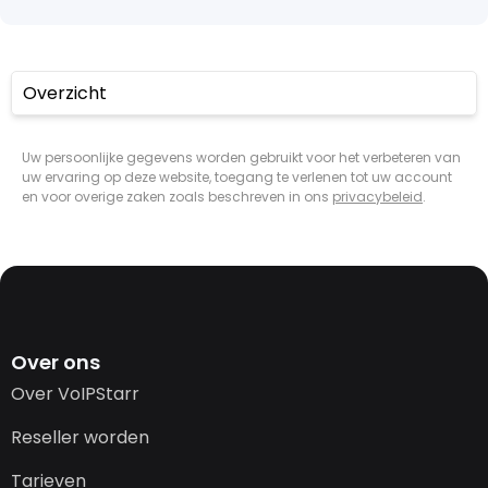
Overzicht
Uw persoonlijke gegevens worden gebruikt voor het verbeteren van
uw ervaring op deze website, toegang te verlenen tot uw account
en voor overige zaken zoals beschreven in ons
privacybeleid
.
Over ons
Over VoIPStarr
Reseller worden
Tarieven