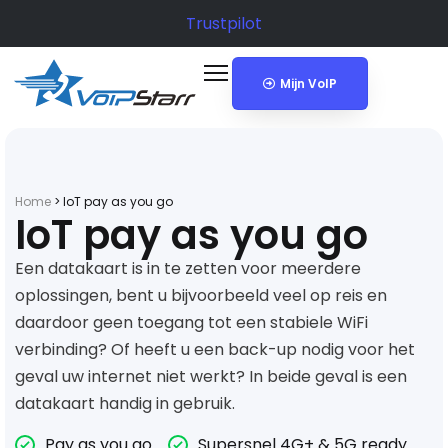
Trustpilot
Mijn VoIP
Home
>
IoT pay as you go
IoT pay as you go
Een datakaart is in te zetten voor meerdere
oplossingen, bent u bijvoorbeeld veel op reis en
daardoor geen toegang tot een stabiele WiFi
verbinding? Of heeft u een back-up nodig voor het
geval uw internet niet werkt? In beide geval is een
datakaart handig in gebruik.
Pay as you go
Supersnel 4G+ & 5G ready