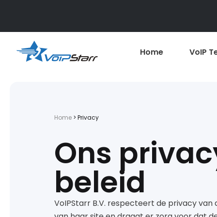
Home
VoIP T
Home
>
Privacy
Ons privac
beleid
VoIPStarr B.V. respecteert de privacy van 
van haar site en draagt er zorg voor dat d