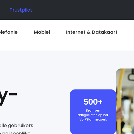
Trustpilot
elefonie
Mobiel
Internet & Datakaart
y­
500+
Bedrijven
aangesloten op het
VoIPStarr netwerk
alle gebruikers
e persoonlijke