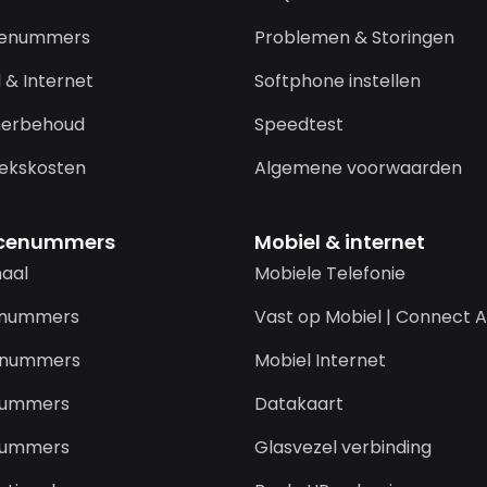
cenummers
Problemen & Storingen
 & Internet
Softphone instellen
erbehoud
Speedtest
ekskosten
Algemene voorwaarden
icenummers
Mobiel & internet
naal
Mobiele Telefonie
-nummers
Vast op Mobiel | Connect A
-nummers
Mobiel Internet
nummers
Datakaart
nummers
Glasvezel verbinding