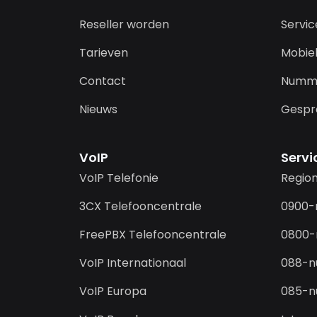
Reseller worden
Servi
Tarieven
Mobiel
Contact
Numm
Nieuws
Gespr
VoIP
Serv
VoIP Telefonie
Regio
3CX Telefooncentrale
0900
FreePBX Telefooncentrale
0800
VoIP Internationaal
088-
VoIP Europa
085-