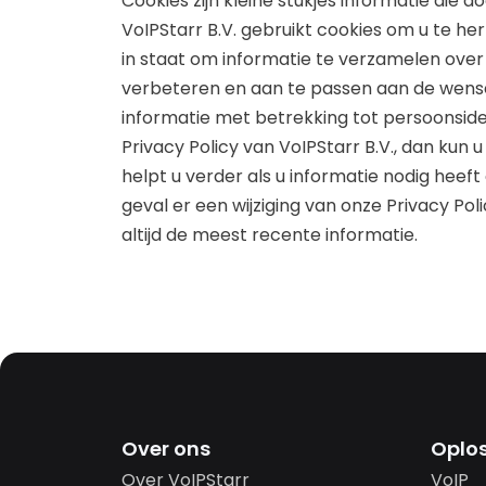
Cookies zijn kleine stukjes informatie di
VoIPStarr B.V. gebruikt cookies om u te he
in staat om informatie te verzamelen over
verbeteren en aan te passen aan de wens
informatie met betrekking tot persoonsiden
Privacy Policy van VoIPStarr B.V., dan ku
helpt u verder als u informatie nodig heeft 
geval er een wijziging van onze Privacy Pol
altijd de meest recente informatie.
Over ons
Oplo
Over VoIPStarr
VoIP