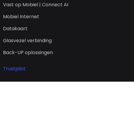
Vast op Mobiel | Connect AI
Mobiel Internet
Datakaart
Glasvezel verbinding
Back-UP oplossingen
Trustpilot
Privacy Policy
| Alle
2023 © VoIPStarr
getoonde prijzen zijn
B.V. | Branded by
excl. 21% BTW
BRANDBITS
®