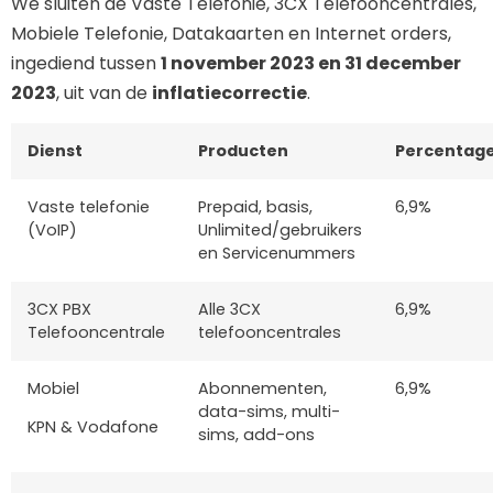
We sluiten de Vaste Telefonie, 3CX Telefooncentrales,
Mobiele Telefonie, Datakaarten en Internet orders,
ingediend tussen
1 november 2023 en 31 december
2023
, uit van de
inflatiecorrectie
.
Dienst
Producten
Percentag
Vaste telefonie
Prepaid, basis,
6,9%
(VoIP)
Unlimited/gebruikers
en Servicenummers
3CX PBX
Alle 3CX
6,9%
Telefooncentrale
telefooncentrales
Mobiel
Abonnementen,
6,9%
data-sims, multi-
KPN & Vodafone
sims, add-ons