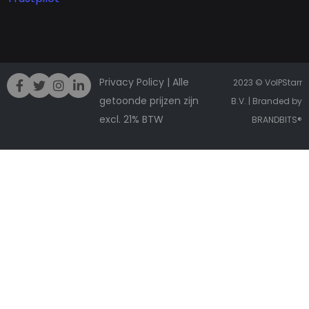
Privacy Policy
| Alle
2023 © VoIPStarr
getoonde prijzen zijn
B.V. | Branded by
excl. 21% BTW
BRANDBITS
®