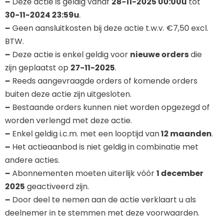
–
Deze actie is geldig vanaf
28-11-2025 00:00u
tot
30-11-2024 23:59u
.
–
Geen aansluitkosten bij deze actie t.w.v. €7,50 excl.
BTW.
–
Deze actie is enkel geldig voor
nieuwe orders
die
zijn geplaatst op
27-11-2025
.
–
Reeds aangevraagde orders of komende orders
buiten deze actie zijn uitgesloten.
–
Bestaande orders kunnen niet worden opgezegd of
worden verlengd met deze actie.
–
Enkel geldig i.c.m. met een looptijd van
12 maanden
.
–
Het actieaanbod is niet geldig in combinatie met
andere acties.
–
Abonnementen moeten uiterlijk vóór
1 december
2025
geactiveerd zijn.
–
Door deel te nemen aan de actie verklaart u als
deelnemer in te stemmen met deze voorwaarden.