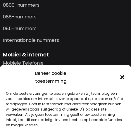
0800-nummers
088-nummers
085-nummers
Internationale nummers
Mobiel & internet
Mobiele Telefonie
Beheer cookie
Vast op Mobiel | Connect AI
toestemming
Mobiel Internet
Om de beste ervaringen te bieden, gebruiken wij technologieën
Datakaart
zoals cookies om informatie over je apparaat op te slaan en/of te
raadplegen. Door in te stemmen met deze technologieën kunnen
Glasvezel verbinding
wij gegevens zoals surfgedrag of unieke ID's op deze site
verwerken. Als je geen toestemming geeft of uw toestemming
intrekt, kan dit een nadelige invloed hebben op bepaalde functies
Back-UP oplossingen
en mogelijkheden.