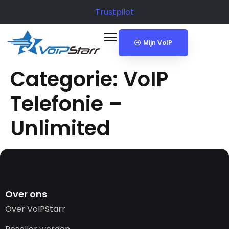
Trustpilot
Mijn VoIP
Categorie:
VoIP
Telefonie –
Unlimited
Over ons
Over VoIPStarr