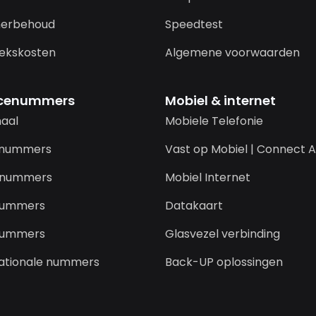
erbehoud
Speedtest
ekskosten
Algemene voorwaarden
icenummers
Mobiel & internet
naal
Mobiele Telefonie
-nummers
Vast op Mobiel | Connect A
-nummers
Mobiel Internet
nummers
Datakaart
nummers
Glasvezel verbinding
nationale nummers
Back-UP oplossingen