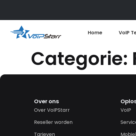
Home
VoIP T
Categorie:
Over ons
Oplo
Over VoIPStarr
VoIP
Reseller worden
Servi
Tarieven
Mobiel