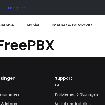
Trustpilot
elefonie
Mobiel
Internet & Datakaart
FreePBX
ssingen
Support
FAQ
cenummers
Problemen & Storingen
 & Internet
Softphone instellen