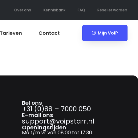
Over ons
Kennisbank
FAQ
Reseller worden
Tarieven
Contact
Mijn VoIP
Bel ons
+31 (0)88 – 7000 050
E-mail ons
support@­voipstarr.nl
Openingstijden
Ma t/m vr van 08:00 tot 17:30