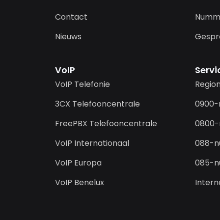
Contact
Numm
Nieuws
Gespr
VoIP
Serv
VoIP Telefonie
Regio
3CX Telefooncentrale
0900
FreePBX Telefooncentrale
0800
VoIP Internationaal
088-
VoIP Europa
085-
VoIP Benelux
Inter